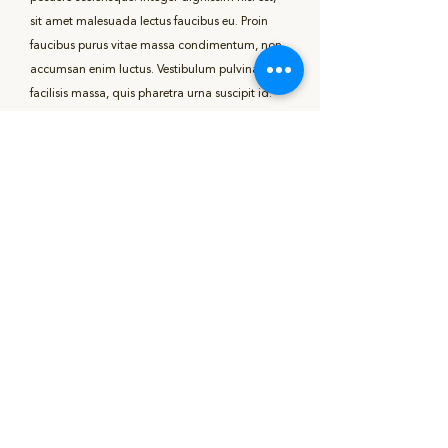
sit amet malesuada lectus faucibus eu. Proin
faucibus purus vitae massa condimentum, non
accumsan enim luctus. Vestibulum pulvinar
facilisis massa, quis pharetra urna suscipit id.
Praesent tellus sapien, euismod quis eros id,
eleifend dignissim lorem. Sed in placerat dui,
quis consequat metus. Aliquam lobortis ac
sapien rutrum iaculis. Morbi sed fringilla nulla,
sed auctor nunc. Suspendisse nunc libero,
venenatis et ex eu, tincidunt molestie est. Mauris
sit amet risus orci. Curabitur gravida ac metus
eu blandit. Sed tristique in diam lacinia
tristique.