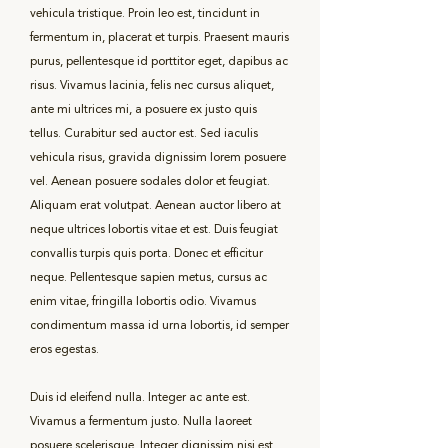
vehicula tristique. Proin leo est, tincidunt in
fermentum in, placerat et turpis. Praesent mauris
purus, pellentesque id porttitor eget, dapibus ac
risus. Vivamus lacinia, felis nec cursus aliquet,
ante mi ultrices mi, a posuere ex justo quis
tellus. Curabitur sed auctor est. Sed iaculis
vehicula risus, gravida dignissim lorem posuere
vel. Aenean posuere sodales dolor et feugiat.
Aliquam erat volutpat. Aenean auctor libero at
neque ultrices lobortis vitae et est. Duis feugiat
convallis turpis quis porta. Donec et efficitur
neque. Pellentesque sapien metus, cursus ac
enim vitae, fringilla lobortis odio. Vivamus
condimentum massa id urna lobortis, id semper
eros egestas.
Duis id eleifend nulla. Integer ac ante est.
Vivamus a fermentum justo. Nulla laoreet
posuere scelerisque. Integer dignissim nisi est,